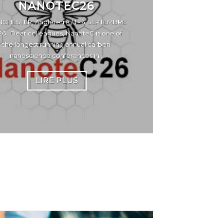
NANOTEC26
CHESTER, Angleterre / 1 - 4 SEPTEMBRE
26 Dear colleagues, NanoteC is one of
the longest running annual carbon
nanoscience conferences in...
LIRE PLUS