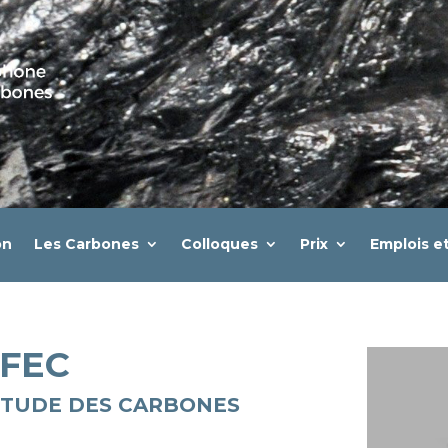
on
Les Carbones
Colloques
Prix
Emplois e
SFEC
ÉTUDE DES CARBONES