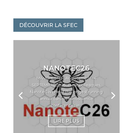
DÉCOUVRIR LA SFEC
NANOTEC26
MANCHESTER, Angleterre / 1 - 4
SEPTEMBRE 2026 Dear colleagues,
NanoteC is one of the longest running
annual carbon nanoscience
conferences in...
LIRE PLUS