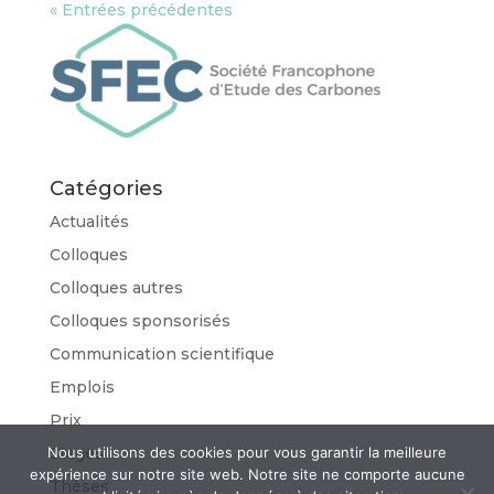
« Entrées précédentes
Catégories
Actualités
Colloques
Colloques autres
Colloques sponsorisés
Communication scientifique
Emplois
Prix
Stages
Nous utilisons des cookies pour vous garantir la meilleure
expérience sur notre site web. Notre site ne comporte aucune
Thèses